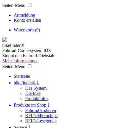
Seiten-Menü
Anmeldung
Konto erstellen
Warenkorb (0)
bikefinder®
Fahrrad-Codiersystem IDS
Stoppt den Fahrrad-Diebstahl
Mehr Informationen
Seiten-Menü
Startseite
bikefinder® ￬
Das System
Die Idee
Produktinfos
Produkte im Shop ￬
Fahrrad kodieren
RFID-Microchips
RFID-Lesegeräte
Service ￬