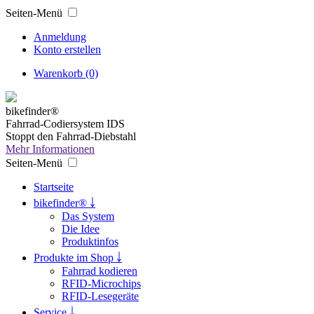
Seiten-Menü
Anmeldung
Konto erstellen
Warenkorb (0)
bikefinder®
Fahrrad-Codiersystem IDS
Stoppt den Fahrrad-Diebstahl
Mehr Informationen
Seiten-Menü
Startseite
bikefinder® ￬
Das System
Die Idee
Produktinfos
Produkte im Shop ￬
Fahrrad kodieren
RFID-Microchips
RFID-Lesegeräte
Service ￬